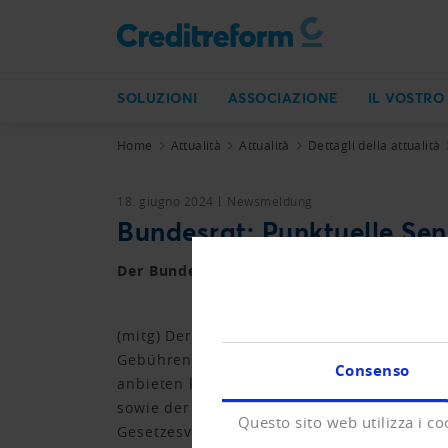
SOLUZIONI
ASSOCIAZIONE
IL VOSTRO
Home
Attualità
Attualità
Dettagli della attualità
18. giugno 2024
Newsmeldung
Bundesrat: Punktuelle Sen
Der Bundesrat ist bereit, im Auftrag des
(mitg) Der Bundesrat hält eine partielle A
Gebührenanpassung soll sichergestellt wer
Consenso
anbieten können. Im Detail könnten dabei 
sowie der Konkursämter steigen könnten. N
Questo sito web utilizza i co
Gesetzesvorlage zu erteilen.