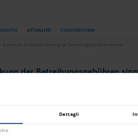
 DIRITTO
ATTUALITÀ
CREDITREFORM
Bundesrat: Punktuelle Senkung der Betreibungsgebühren sinnvoll
kung der Betreibungsgebühren sinn
 Parlaments eine Revision der Betreibungsgebühren an die
npassung der Betreibungsgebühren für sinnvoll. Zu diesem 
den, dass die Betreibungs- und Konkursbehörden ihre Diens
Dettagli
In
die Gebühren für Betreibungsauskünfte sinken, während je
un ist das Parlament am Zug, um der Regierung einen ent
okie