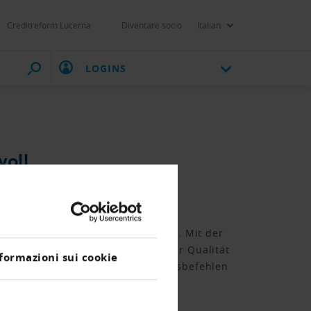
Creditreform Lucerna
Diventare socio
Italian
LOGINS
voll
 Hand zu nehmen.
Schluss kommt er in einem Bericht. Mit der
tleistungen auch künftig in hoher Qualität
formazioni sui cookie
ne für die Zustellung von Zahlungsbefehlen
sprechenden Auftrag für eine