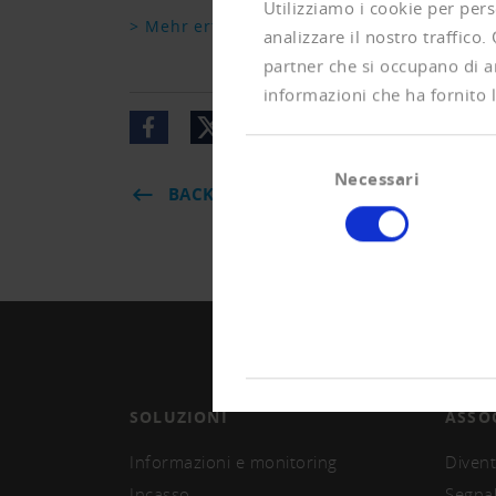
Utilizziamo i cookie per pers
> Mehr erfahren
analizzare il nostro traffico.
partner che si occupano di an
informazioni che ha fornito l
Selezione
Necessari
del
BACK
consenso
SOLUZIONI
ASSO
Informazioni e monitoring
Divent
Incasso
Segna