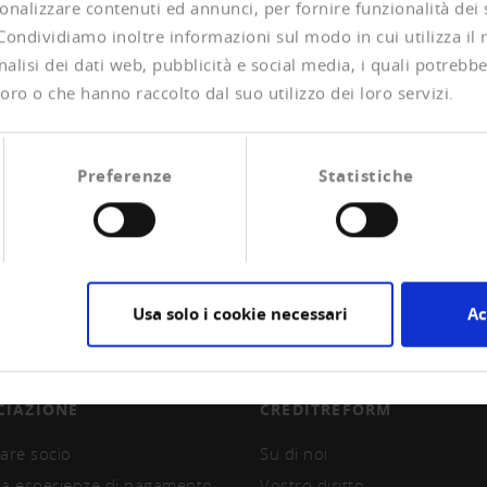
onalizzare contenuti ed annunci, per fornire funzionalità dei
 Condividiamo inoltre informazioni sul modo in cui utilizza il 
alisi dei dati web, pubblicità e social media, i quali potrebb
oro o che hanno raccolto dal suo utilizzo dei loro servizi.
Preferenze
Statistiche
Usa solo i cookie necessari
Ac
CIAZIONE
CREDITREFORM
are socio
Su di noi
la esperienze di pagamento
Vostro diritto