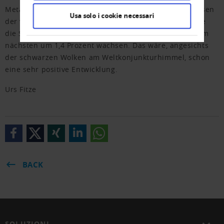
Metaanalyse Konjunktur ausgerechnet hat, die Prognosen
Usa solo i cookie necessari
der verschiedenen Institute nach unten. Danach dürfte
die Schweizer Wirtschaft in diesem Jahr um noch 1,2, im
nächsten um 1,4 Prozent wachsen. Das wäre, angesichts
der schwarzen Wolken am Weltkonjunkturhimmel, schon
eine sehr positive Entwicklung.
Urs Fitze
BACK
SOLUZIONI