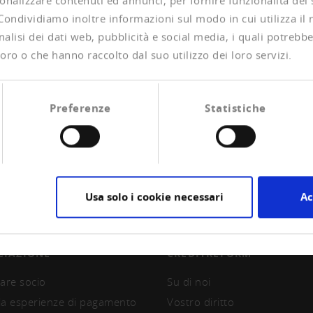
onalizzare contenuti ed annunci, per fornire funzionalità dei
 Condividiamo inoltre informazioni sul modo in cui utilizza il 
alisi dei dati web, pubblicità e social media, i quali potrebb
oro o che hanno raccolto dal suo utilizzo dei loro servizi.
Preferenze
Statistiche
Usa solo i cookie necessari
Ac
CIAZIONE
CREDITREFORM
are socio
Su di noi
la esperienze di pagamento
Vostro diritto