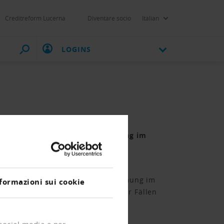
Creditreform Lucerna
Diventare socio
Italian
LOGINS
ionalrates (RK-N) eine Bestimmung im
 Nationalrates (RK-N) eine Bestimmung im
formazioni sui cookie
ss eine betriebene Person in mehr Fällen