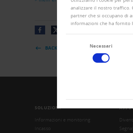
Utilizziamo i cookie per pers
analizzare il nostro traffico.
partner che si occupano di an
informazioni che ha fornito l
Selezione
Necessari
del
BACK
consenso
SOLUZIONI
ASSO
Informazioni e monitoring
Divent
Incasso
Segna