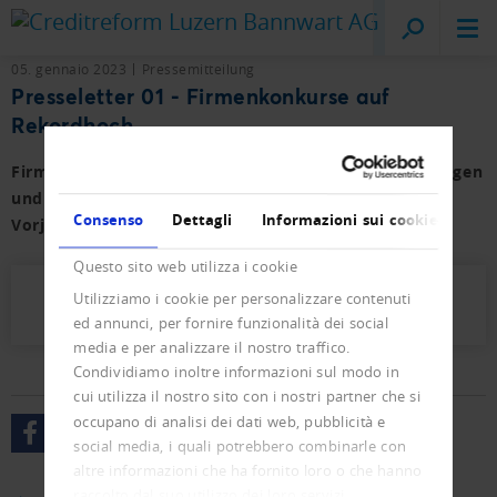
Creditreform
Lucerna
05. gennaio 2023
Pressemitteilung
Presseletter 01 - Firmenkonkurse auf
Rekordhoch
Firmen- und Privat-Konkurse sowie der Neueintragungen
und Löschungen für das Jahr 2022 mit
Consenso
Dettagli
Informazioni sui cookie
Vorjahresvergleich.
Questo sito web utilizza i cookie
Utilizziamo i cookie per personalizzare contenuti
Presseletter_2023_01.pdf (553 KB)
ed annunci, per fornire funzionalità dei social
media e per analizzare il nostro traffico.
Condividiamo inoltre informazioni sul modo in
cui utilizza il nostro sito con i nostri partner che si
occupano di analisi dei dati web, pubblicità e
social media, i quali potrebbero combinarle con
altre informazioni che ha fornito loro o che hanno
raccolto dal suo utilizzo dei loro servizi.