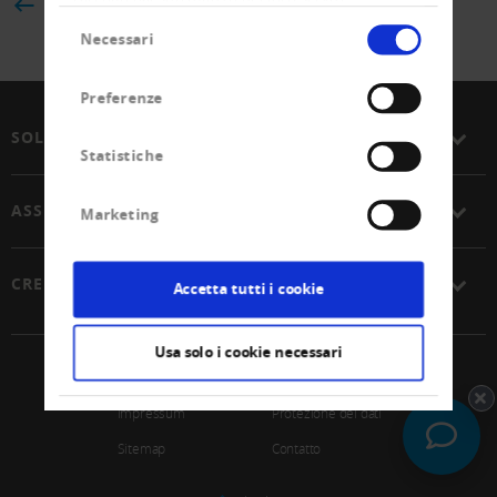
BACK
Selezione
Necessari
del
consenso
Preferenze
SOLUZIONI
Statistiche
ASSOCIAZIONE
Marketing
CREDITREFORM
Accetta tutti i cookie
Usa solo i cookie necessari
© 2026 Unione Svizzera Creditreform SCoop
Impressum
Protezione dei dati
Sitemap
Contatto