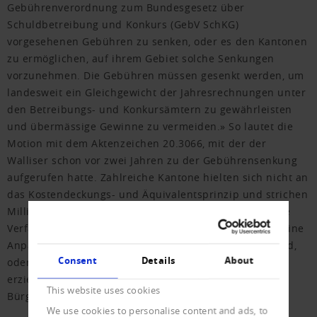
Gebührenverordnung zum Bundesgesetz über
Schuldbetreibung und Konkurs (GebV SchKG)
vorgesehenen Gebühren zu senken, oder es den Kantonen
zu ermöglichen, auf ihrem Gebiet solche Senkungen
vorzunehmen. Die Gebühren müssen gesenkt werden, um
landesweit ein Gleichgewicht der Jahresrechnungen unter
den Betreibungs- und Konkursämtern zu gewährleisten
und übermässige Gewinne zu vermeiden.» So lautet die
Motion mit dem Aktenzeichen 20.3066, mit der der
Walliser schon vor zwei Jahren zu der Gebührensenkung
aufgerufen hatte. Zahlreiche Kantone hielten sich nicht an
das Kostendeckungs- und Äquivalentsprinzip und strichen
Millionengewinne ein, häufig auf Kosten der KMU. «Die
Verfassungsgrundlagen bezüglich Steuern verlangen eine
Anpassung der Gebühren, entweder für das ganze Land,
Consent
Details
About
oder indem man den Kantonen, die zu hohe Gewinne
erzielen, erlaubt, die Gebühren im Interesse der
This website uses cookies
Bürgerinnen und Bürger zu senken.»
We use cookies to personalise content and ads, to