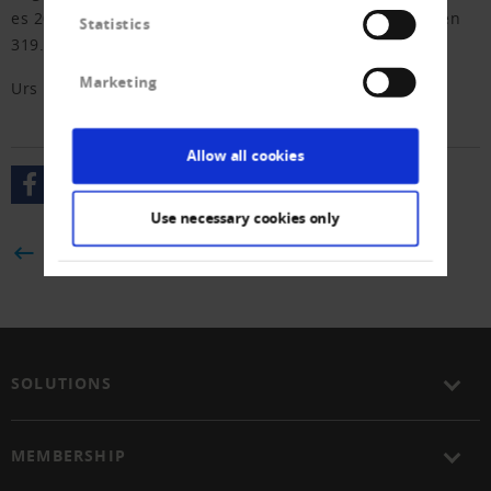
es 2021 noch 17 Meldungen gewesen, sind es nun deren
Statistics
319.
Marketing
Urs Fitze
Allow all cookies
Use necessary cookies only
BACK
SOLUTIONS
MEMBERSHIP