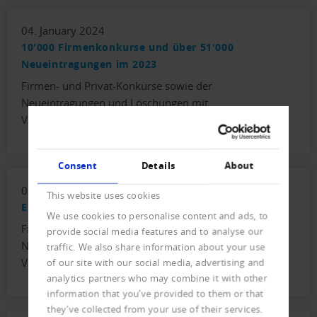
04. January 2024
10'000 Firmenkonkurse und über 51'000
Neueintragungen im 2023
Firmen- und Privat-Konkurse sowie der
Neueintragungen und Löschungen mit
Vorjahresvergleich.
Consent
Details
About
03. October 2023
This website uses cookies
Erneut 10'000 Firmenkonkurse für 2023 erwartet
We use cookies to personalise content and ads, to
Firmen- und Privat-Konkurse sowie der
provide social media features and to analyse our
Neueintragungen und Löschungen mit
traffic. We also share information about your use
Vorjahresvergleich.
of our site with our social media, advertising and
analytics partners who may combine it with other
information that you’ve provided to them or that
they’ve collected from your use of their services.